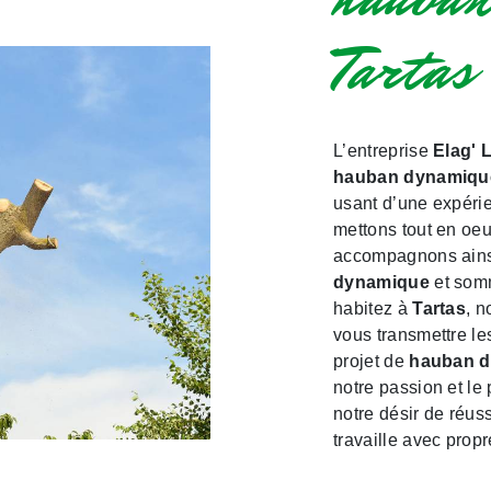
Tartas
L’entreprise
Elag' 
hauban dynamiqu
usant d’une expérie
mettons tout en oeu
accompagnons ainsi
dynamique
et somm
habitez à
Tartas
, n
vous transmettre l
projet de
hauban 
notre passion et le
notre désir de réuss
travaille avec propr