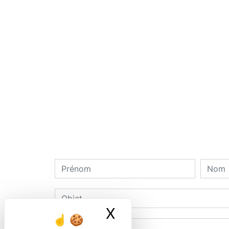
X
Masquer le ban