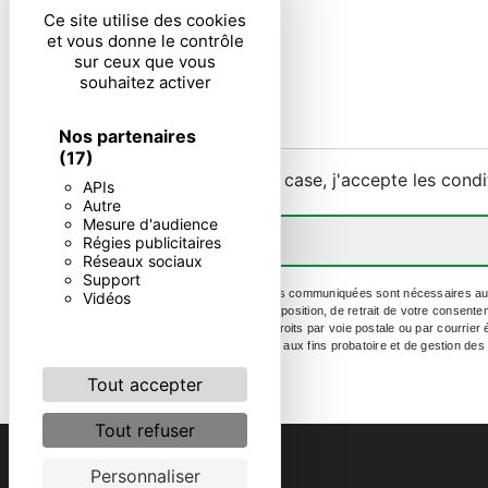
Ce site utilise des cookies
et vous donne le contrôle
sur ceux que vous
souhaitez activer
Nos partenaires
(17)
En cochant cette case, j'accepte les condi
APIs
Autre
Mesure d'audience
Régies publicitaires
Réseaux sociaux
Support
** Les données personnelles communiquées sont nécessaires aux fin
Vidéos
portabilité, de limitation, d’opposition, de retrait de votre conse
Vous pouvez exercer ces droits par voie postale ou par courrier 
durée de prescription légale aux fins probatoire et de gestion des
Tout accepter
Tout refuser
Personnaliser