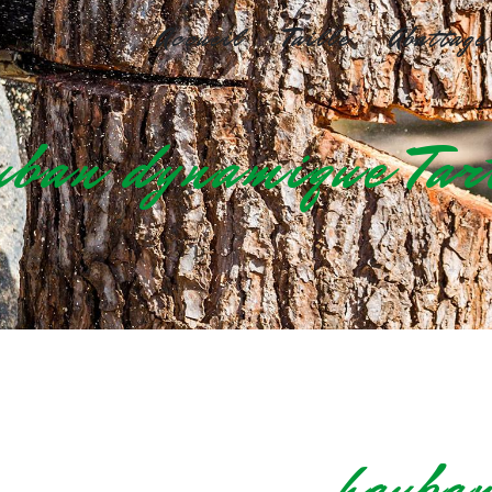
Accueil
Taille
Abattag
uban dynamique Tar
hauban