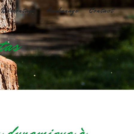
e Démontage
Haubanage
Contact
tas
 dynamique à