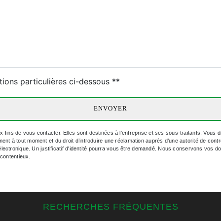
tions particulières ci-dessous **
ENVOYER
s de vous contacter. Elles sont destinées à l'entreprise et ses sous-traitants. Vous dis
ntement à tout moment et du droit d’introduire une réclamation auprès d’une autorité de con
électronique. Un justificatif d'identité pourra vous être demandé. Nous conservons vos d
 contentieux.
RECHERCHES FRÉQUENTES