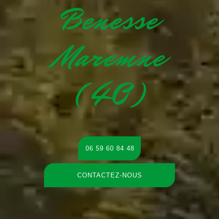
Benesse
Maremne
(40)
06 59 60 84 48
CONTACTEZ-NOUS